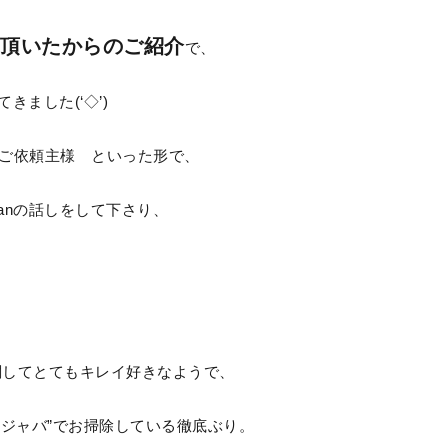
頂いたからのご紹介
で、
きました(‘◇’)ゞ
ご依頼主様 といった形で、
eanの話しをして下さり、
関してとてもキレイ好きなようで、
”ジャバ”でお掃除している徹底ぶり。