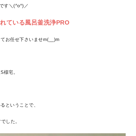
す＼(^o^)／
れている風呂釜洗浄PRO
お任せ下さいませm(__)m
S様宅。
いるということで、
方でした。