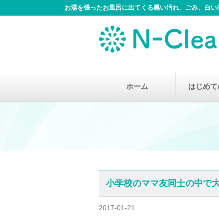
お湯を張ったお風呂に出てくる黒い汚れ、ごみ、白い汚
Skip
ホーム
はじめて
to
content
小学校のママ友同士の中で
2017-01-21