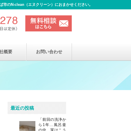
のN-clean（エヌクリーン）におまかせください。
社概要
お問い合わせ
最近の投稿
「前回の洗浄か
ら1年…風呂釜
の中、実はこう