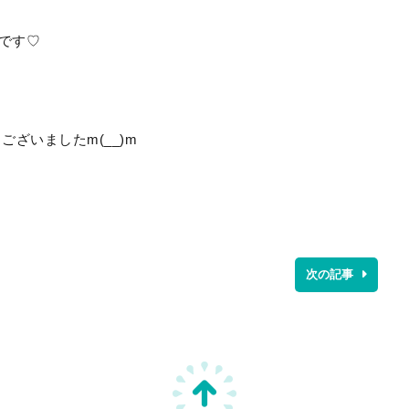
りです♡
ざいましたm(__)m
次の記事