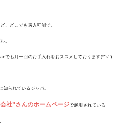
など、どこでも購入可能で、
ブル。
eanでも月一回のお手入れをおススメしております(*’▽’)
に知られているジャバ。
式会社”さんのホームページ
で起用されている
、