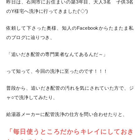
昨日は、石岡市にお住まいの築3年目、大人3名 子供3名
のY様宅へ洗浄に行ってきました(‘◇’)ゞ
依頼して下さった奥様、知人のFacebookからたまたま私
のブログに辿りつき、
「追いだき配管の専門業者なんてあるんだ～」
って知って、今回の洗浄に至ったのです！！！
普段から、追いだき配管の汚れを気にされていた方で、ジ
ャ○で洗浄してみたり、
給湯器メーカーに配管洗浄の仕方を問い合わせたりと、
「毎日使うところだからキレイにしておき