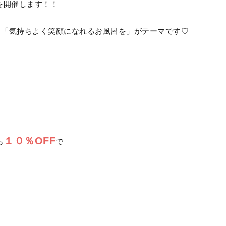
を開催します！！
、「気持ちよく笑顔になれるお風呂を」がテーマです♡
１０％OFF
ら
で