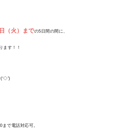
6日（火）まで
の5日間の間に、
ります！！
◇’)ゞ
:00まで電話対応可。