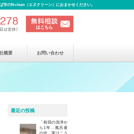
のN-clean（エヌクリーン）におまかせください。
社概要
お問い合わせ
最近の投稿
「前回の洗浄か
ら1年…風呂釜
の中、実はこう