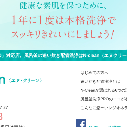
O」対応店。
風呂釜の追い炊き配管洗浄は
N-clean（エヌク
はじめての方へ
追いだき配管洗浄とは
N-Cleanが選ばれる6つ
風呂釜洗浄PROのココが
-27
こんなに恐〜いレジオネ
8