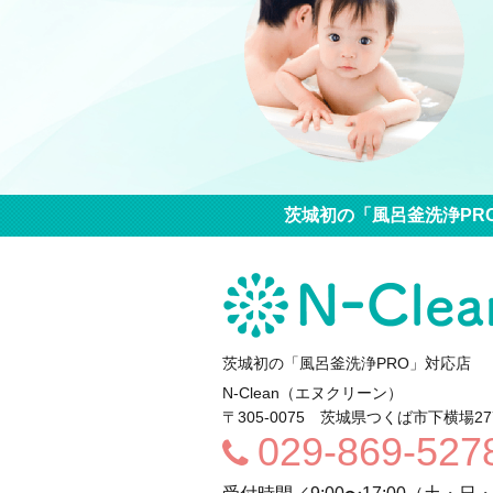
茨城初の「風呂釜洗浄PR
茨城初の「風呂釜洗浄PRO」対応店
N-Clean（エヌクリーン）
〒305-0075
茨城県
つくば市
下横場277
029-869-527