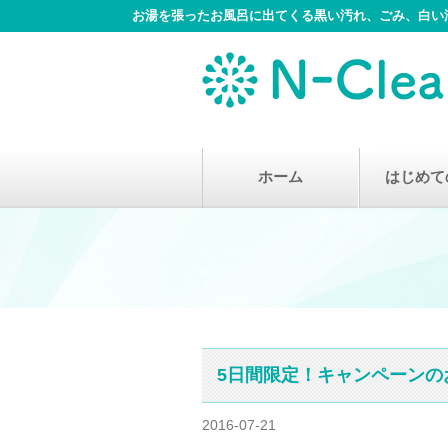
お湯を張ったお風呂に出てくる黒い汚れ、ごみ、白い汚
Skip
ホーム
はじめて
to
content
5日間限定！キャンペーンの
2016-07-21